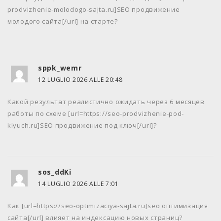
prodvizhenie-molodogo-sajta.ru]SEO продвижение
молодого сайта[/url] на старте?
sppk_wemr
12 LUGLIO 2026 ALLE 20:48
Какой результат реалистично ожидать через 6 месяцев
работы по схеме [url=https://seo-prodvizhenie-pod-
klyuch.ru]SEO продвижение под ключ[/url]?
sos_ddKi
14 LUGLIO 2026 ALLE 7:01
Как [url=https://seo-optimizaciya-sajta.ru]seo оптимизация
сайта[/url] влияет на индексацию новых страниц?