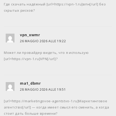
Где скачать надёжный [url=https://vpn-1.ru]впн[/url] без
скрытых рисков?
vpn_xwmr
26 MAGGIO 2026 ALLE 19:22
Может ли провайдер видеть, что я использую
[url=https://vpn-1.ru]VPN[/url]?
ma1_dbmr
28 MAGGIO 2026 ALLE 19:51
[url=https://marketingovoe-agentstvo-1.ru]Маркетинговое
агентство[/url] — когда имеет смысл его сменить, а когда
стоит дать больше времени?