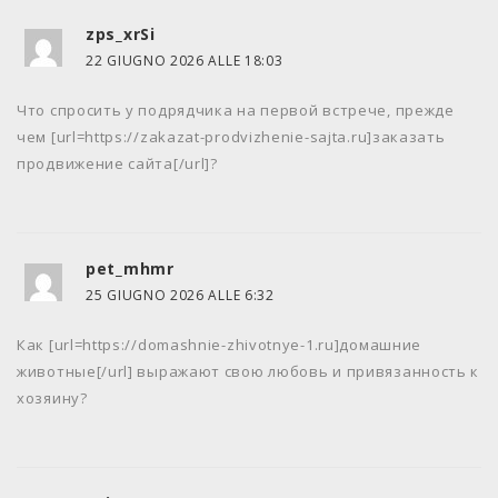
zps_xrSi
22 GIUGNO 2026 ALLE 18:03
Что спросить у подрядчика на первой встрече, прежде
чем [url=https://zakazat-prodvizhenie-sajta.ru]заказать
продвижение сайта[/url]?
pet_mhmr
25 GIUGNO 2026 ALLE 6:32
Как [url=https://domashnie-zhivotnye-1.ru]домашние
животные[/url] выражают свою любовь и привязанность к
хозяину?