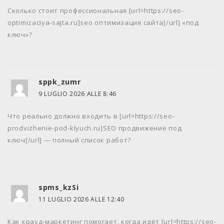
Сколько стоит профессиональная [url=https://seo-
optimizaciya-sajta.ru]seo оптимизация сайта[/url] «под
ключ»?
sppk_zumr
9 LUGLIO 2026 ALLE 8:46
Что реально должно входить в [url=https://seo-
prodvizhenie-pod-klyuch.ru]SEO продвижение под
ключ[/url] — полный список работ?
spms_kzSi
11 LUGLIO 2026 ALLE 12:40
Как крауд-маркетинг помогает, когда идёт [url=https://seo-