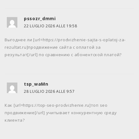
pssozr_dmmi
22 LUGLIO 2026 ALLE 19:58
Выгоднее ли [url=https://prodvizhenie-sajta-s-oplatoj-za-
rezultat.ru]продвижение сайта с оплатой за
результат[/url] по сравнению с абонентской платой?
tsp_waMn
28 LUGLIO 2026 ALLE 9:57
Как [url=https://top-seo-prodvizhenie.ru]топ seo
продвижение[/url] учитывает конкурентную среду
клиента?