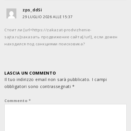
zps_ddSi
29 LUGLIO 2026 ALLE 15:37
Стоит ли [url=https://zakazat-prodvizhenie-
sajta.ru]заказать продвижение сайта[/url], если домен
находился под санкциями поисковика?
LASCIA UN COMMENTO
Il tuo indirizzo email non sarà pubblicato.
I campi
obbligatori sono contrassegnati
*
Commento
*