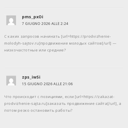
pms_pxOi
7 GIUGNO 2026 ALLE 2:24
С каких запросов начинать [url=https://prodvizhenie-
molodyh-sajtov.ru]продвижение молодых сайтов[/url] —
низкочастотные или средние?
zps_iwSi
15 GIUGNO 2026 ALLE 21:06
Что происходит с позициями, если [url=https://zakazat-
prodvizhenie-sajta.ru]заказать продвижение сайта[/url], а
потом резко остановить работы?