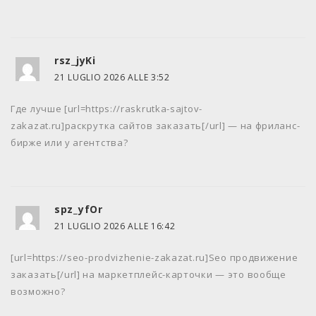
rsz_jyKi
21 LUGLIO 2026 ALLE 3:52
Где лучше [url=https://raskrutka-sajtov-
zakazat.ru]раскрутка сайтов заказать[/url] — на фриланс-
бирже или у агентства?
spz_yfOr
21 LUGLIO 2026 ALLE 16:42
[url=https://seo-prodvizhenie-zakazat.ru]Seo продвижение
заказать[/url] на маркетплейс-карточки — это вообще
возможно?